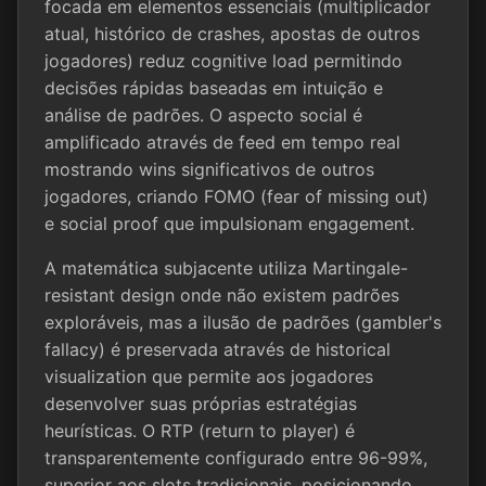
focada em elementos essenciais (multiplicador
atual, histórico de crashes, apostas de outros
jogadores) reduz cognitive load permitindo
decisões rápidas baseadas em intuição e
análise de padrões. O aspecto social é
amplificado através de feed em tempo real
mostrando wins significativos de outros
jogadores, criando FOMO (fear of missing out)
e social proof que impulsionam engagement.
A matemática subjacente utiliza Martingale-
resistant design onde não existem padrões
exploráveis, mas a ilusão de padrões (gambler's
fallacy) é preservada através de historical
visualization que permite aos jogadores
desenvolver suas próprias estratégias
heurísticas. O RTP (return to player) é
transparentemente configurado entre 96-99%,
superior aos slots tradicionais, posicionando