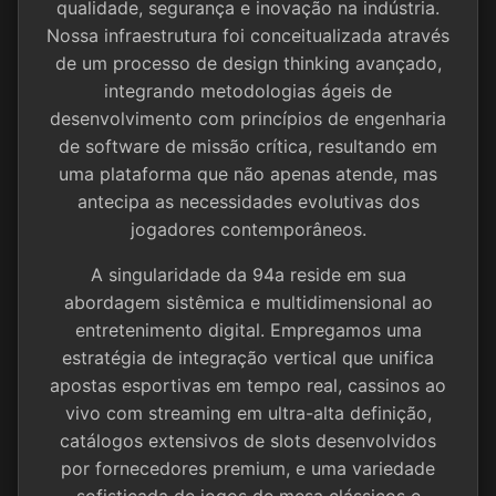
qualidade, segurança e inovação na indústria.
Nossa infraestrutura foi conceitualizada através
de um processo de design thinking avançado,
integrando metodologias ágeis de
desenvolvimento com princípios de engenharia
de software de missão crítica, resultando em
uma plataforma que não apenas atende, mas
antecipa as necessidades evolutivas dos
jogadores contemporâneos.
A singularidade da 94a reside em sua
abordagem sistêmica e multidimensional ao
entretenimento digital. Empregamos uma
estratégia de integração vertical que unifica
apostas esportivas em tempo real, cassinos ao
vivo com streaming em ultra-alta definição,
catálogos extensivos de slots desenvolvidos
por fornecedores premium, e uma variedade