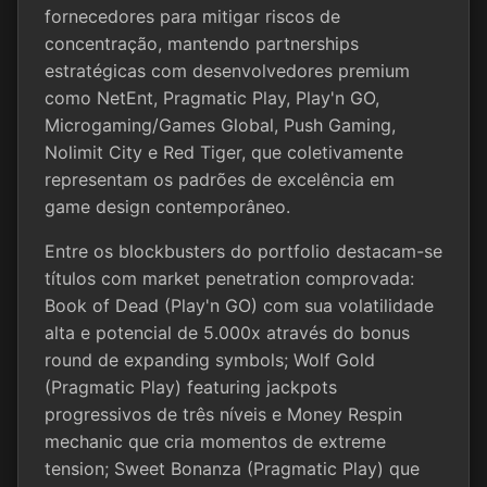
fornecedores para mitigar riscos de
concentração, mantendo partnerships
estratégicas com desenvolvedores premium
como NetEnt, Pragmatic Play, Play'n GO,
Microgaming/Games Global, Push Gaming,
Nolimit City e Red Tiger, que coletivamente
representam os padrões de excelência em
game design contemporâneo.
Entre os blockbusters do portfolio destacam-se
títulos com market penetration comprovada:
Book of Dead (Play'n GO) com sua volatilidade
alta e potencial de 5.000x através do bonus
round de expanding symbols; Wolf Gold
(Pragmatic Play) featuring jackpots
progressivos de três níveis e Money Respin
mechanic que cria momentos de extreme
tension; Sweet Bonanza (Pragmatic Play) que