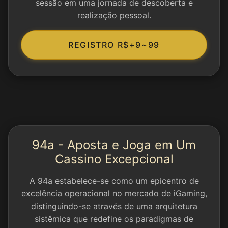
sessão em uma jornada de descoberta e
realização pessoal.
REGISTRO R$+9~99
94a - Aposta e Joga em Um
Cassino Excepcional
A 94a estabelece-se como um epicentro de
excelência operacional no mercado de iGaming,
distinguindo-se através de uma arquitetura
sistêmica que redefine os paradigmas de