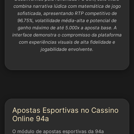
combina narrativa lúdica com matemática de jogo
sofisticada, apresentando RTP competitivo de
96.75%, volatilidade média-alta e potencial de
ganho máximo de até 5.000x a aposta base. A
interface demonstra o compromisso da plataforma
com experiências visuais de alta fidelidade e
jogabilidade envolvente.
Apostas Esportivas no Cassino
Online 94a
O módulo de apostas esportivas da 94a