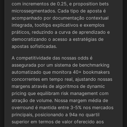
com incrementos de 0.25, e proposition bets
microssegmentados. Cada tipo de aposta é
acompanhado por documentação contextual
integrada, tooltips explicativos e exemplos
práticos, reduzindo a curva de aprendizado e
democratizando o acesso a estratégias de
apostas sofisticadas.
A competitividade das nossas odds é
assegurada por um sistema de benchmarking
automatizado que monitora 40+ bookmakers
concorrentes em tempo real, ajustando nossas
margens através de algoritmos de dynamic
pricing que equilibram risk management com
atração de volume. Nossa margem média de
overround é mantida entre 3-5% nos mercados
principais, posicionando a 94a no quartil
superior em termos de valor oferecido aos