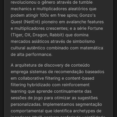
revolucionou o gênero através de tumble
mechanics e multiplicadores aleatórios que
podem atingir 100x em free spins; Gonzo's
Quest (NetEnt) pioneiro em avalanche features
e multiplicadores crescentes; e a série Fortune
(Tiger, OX, Dragon, Rabbit) que domina
mercados asiáticos através de simbolismo
cultural autêntico combinado com matemática
de alta performance.
A arquitetura de discovery de conteúdo
emprega sistemas de recomendação baseados
em collaborative filtering e content-based
filtering hybridizado com reinforcement
learning que aprende continuamente das
sessões de jogo para otimizar as sugestões
personalizadas. Implementamos segmentação
comportamental que identifica archetypes de