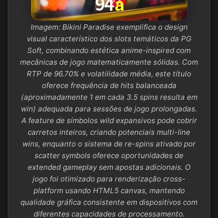
Imagem: Bikini Paradise exemplifica o design
visual característico dos slots temáticos da PG
Soft, combinando estética anime-inspired com
mecânicas de jogo matematicamente sólidas. Com
RTP de 96.70% e volatilidade média, este título
oferece frequência de hits balanceada
(aproximadamente 1 em cada 3.5 spins resulta em
win) adequada para sessões de jogo prolongadas.
A feature de símbolos wild expansivos pode cobrir
carretos inteiros, criando potenciais multi-line
wins, enquanto o sistema de re-spins ativado por
scatter symbols oferece oportunidades de
extended gameplay sem apostas adicionais. O
jogo foi otimizado para renderização cross-
platform usando HTML5 canvas, mantendo
qualidade gráfica consistente em dispositivos com
diferentes capacidades de processamento.