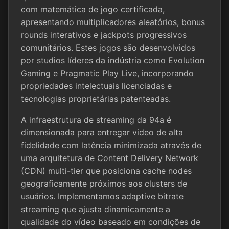
com matemática de jogo certificada,
apresentando multiplicadores aleatórios, bonus
rounds interativos e jackpots progressivos
comunitários. Estes jogos são desenvolvidos
por studios líderes da indústria como Evolution
Gaming e Pragmatic Play Live, incorporando
propriedades intelectuais licenciadas e
tecnologias proprietárias patenteadas.
A infraestrutura de streaming da 94a é
dimensionada para entregar video de alta
fidelidade com latência minimizada através de
uma arquitetura de Content Delivery Network
(CDN) multi-tier que posiciona cache nodes
geograficamente próximos aos clusters de
usuários. Implementamos adaptive bitrate
streaming que ajusta dinamicamente a
qualidade do vídeo baseado em condições de