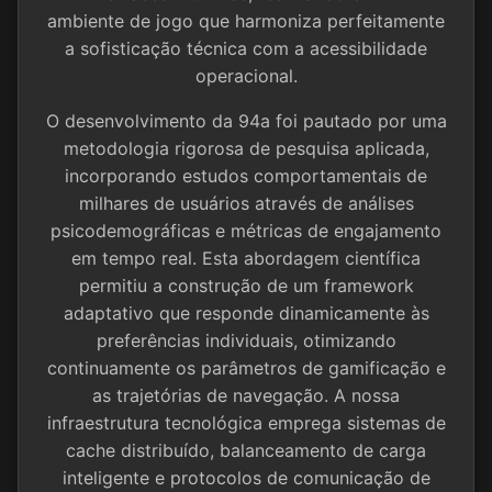
Instalar
ambiente de jogo que harmoniza perfeitamente
a sofisticação técnica com a acessibilidade
operacional.
🌐 Social & Contato
O desenvolvimento da 94a foi pautado por uma
📱 Telegram
metodologia rigorosa de pesquisa aplicada,
incorporando estudos comportamentais de
📘 Facebook
milhares de usuários através de análises
psicodemográficas e métricas de engajamento
em tempo real. Esta abordagem científica
permitiu a construção de um framework
adaptativo que responde dinamicamente às
preferências individuais, otimizando
continuamente os parâmetros de gamificação e
as trajetórias de navegação. A nossa
infraestrutura tecnológica emprega sistemas de
cache distribuído, balanceamento de carga
inteligente e protocolos de comunicação de