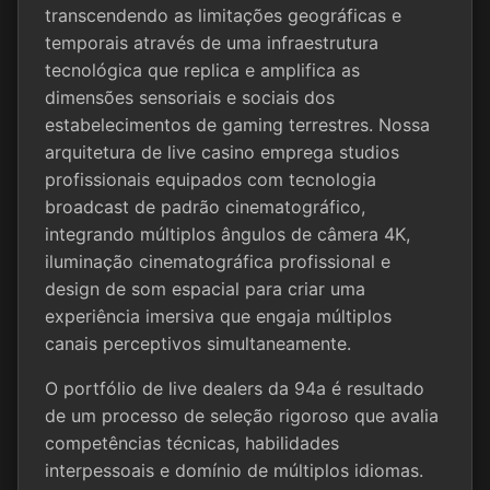
transcendendo as limitações geográficas e
temporais através de uma infraestrutura
tecnológica que replica e amplifica as
dimensões sensoriais e sociais dos
estabelecimentos de gaming terrestres. Nossa
arquitetura de live casino emprega studios
profissionais equipados com tecnologia
broadcast de padrão cinematográfico,
integrando múltiplos ângulos de câmera 4K,
iluminação cinematográfica profissional e
design de som espacial para criar uma
experiência imersiva que engaja múltiplos
canais perceptivos simultaneamente.
O portfólio de live dealers da 94a é resultado
de um processo de seleção rigoroso que avalia
competências técnicas, habilidades
interpessoais e domínio de múltiplos idiomas.