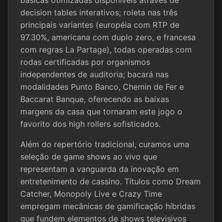
decision tables interativos; roleta nas três
principais variantes (européia com RTP de
97.30%, americana com duplo zero, e francesa
com regras La Partage), todas operadas com
rodas certificadas por organismos
independentes de auditoria; bacará nas
modalidades Punto Banco, Chemin de Fer e
Baccarat Banque, oferecendo as baixas
margens da casa que tornaram este jogo o
favorito dos high rollers sofisticados.
Além do repertório tradicional, curamos uma
seleção de game shows ao vivo que
representam a vanguarda da inovação em
entretenimento de cassino. Títulos como Dream
Catcher, Monopoly Live e Crazy Time
empregam mecânicas de gamificação híbridas
que fundem elementos de shows televisivos