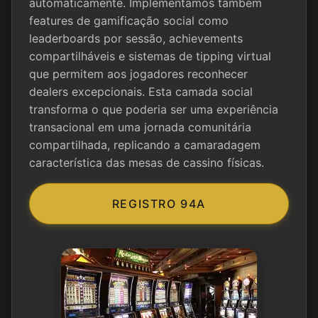
automaticamente. Implementamos também
features de gamificação social como
leaderboards por sessão, achievements
compartilháveis e sistemas de tipping virtual
que permitem aos jogadores reconhecer
dealers excepcionais. Esta camada social
transforma o que poderia ser uma experiência
transacional em uma jornada comunitária
compartilhada, replicando a camaradagem
característica das mesas de cassino físicas.
REGISTRO 94A