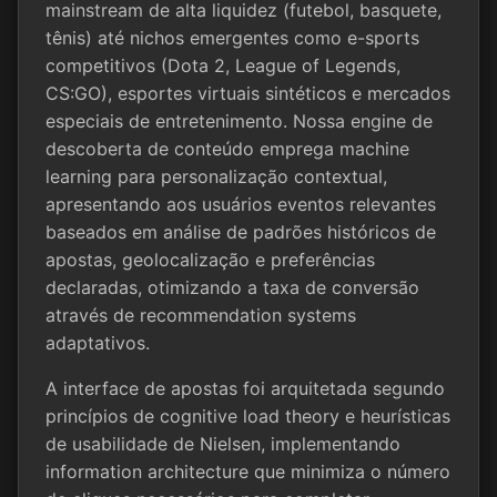
mainstream de alta liquidez (futebol, basquete,
tênis) até nichos emergentes como e-sports
competitivos (Dota 2, League of Legends,
CS:GO), esportes virtuais sintéticos e mercados
especiais de entretenimento. Nossa engine de
descoberta de conteúdo emprega machine
learning para personalização contextual,
apresentando aos usuários eventos relevantes
baseados em análise de padrões históricos de
apostas, geolocalização e preferências
declaradas, otimizando a taxa de conversão
através de recommendation systems
adaptativos.
A interface de apostas foi arquitetada segundo
princípios de cognitive load theory e heurísticas
de usabilidade de Nielsen, implementando
information architecture que minimiza o número