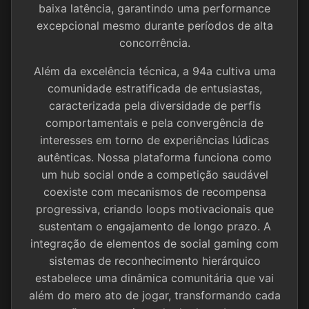
baixa latência, garantindo uma performance
excepcional mesmo durante períodos de alta
concorrência.
Além da excelência técnica, a 94a cultiva uma
comunidade estratificada de entusiastas,
caracterizada pela diversidade de perfis
comportamentais e pela convergência de
interesses em torno de experiências lúdicas
autênticas. Nossa plataforma funciona como
um hub social onde a competição saudável
coexiste com mecanismos de recompensa
progressiva, criando loops motivacionais que
sustentam o engajamento de longo prazo. A
integração de elementos de social gaming com
sistemas de reconhecimento hierárquico
estabelece uma dinâmica comunitária que vai
além do mero ato de jogar, transformando cada