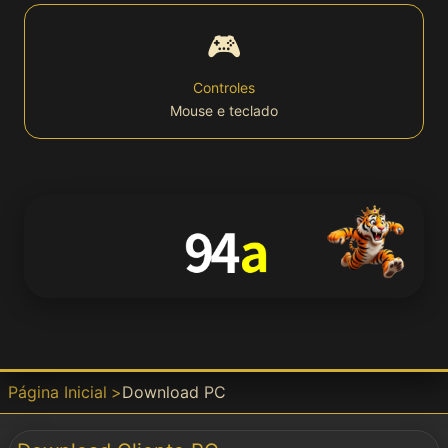
🎮
Bet
Controles
Mouse e teclado
Win
APP
📱 Download
APK
Download
Página Inicial
Download PC
Baixar